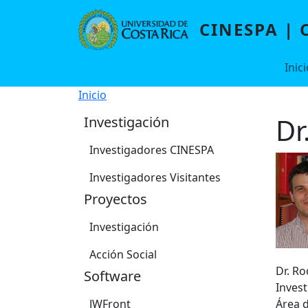
Pasar al contenido principal
CINESPA | 
Navegación principal Port2
Inici
Ruta de navegación
Inicio
Dr
Investigación
Investigadores CINESPA
Investigadores Visitantes
Proyectos
Investigación
Acción Social
Dr. R
Software
Inves
JWFront
Área d