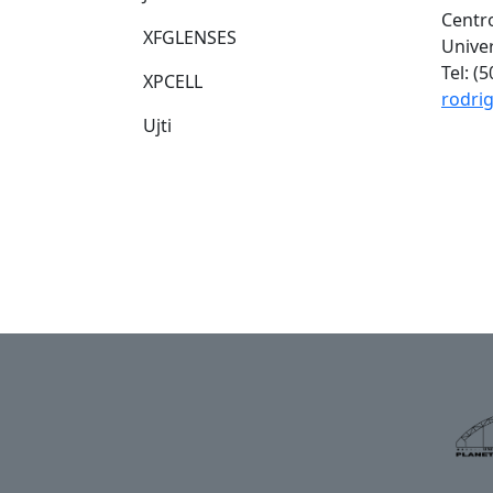
Centro
XFGLENSES
Unive
Tel: (
XPCELL
rodri
Ujti