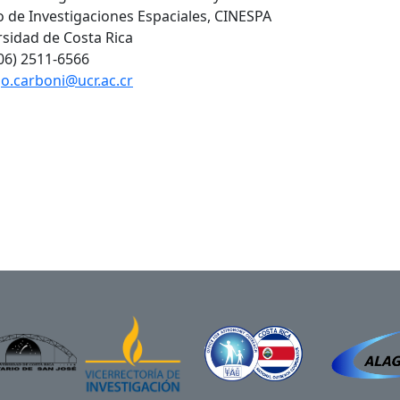
 de Investigaciones Espaciales, CINESPA
rsidad de Costa Rica
506) 2511-6566
go.carboni@ucr.ac.cr