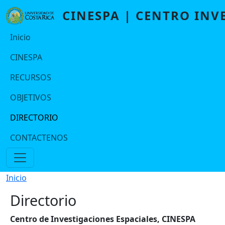
Pasar al contenido principal
CINESPA | CENTRO INV
Navegación principal Port2
Inicio
CINESPA
RECURSOS
OBJETIVOS
DIRECTORIO
CONTACTENOS
Ruta de navegación
Inicio
Directorio
Centro de Investigaciones Espaciales, CINESPA