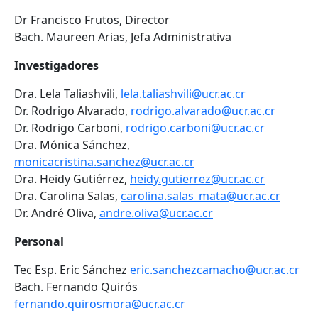
Dr Francisco Frutos, Director
Bach. Maureen Arias, Jefa Administrativa
Investigadores
Dra. Lela Taliashvili,
lela.taliashvili@ucr.ac.cr
Dr. Rodrigo Alvarado,
rodrigo.alvarado@ucr.ac.cr
Dr. Rodrigo Carboni,
rodrigo.carboni@ucr.ac.cr
Dra. Mónica Sánchez,
monicacristina.sanchez@ucr.ac.cr
Dra. Heidy Gutiérrez,
heidy.gutierrez@ucr.ac.cr
Dra. Carolina Salas,
carolina.salas_mata@ucr.ac.cr
Dr. André Oliva,
andre.oliva@ucr.ac.cr
Personal
Tec Esp. Eric Sánchez
eric.sanchezcamacho@ucr.ac.cr
Bach. Fernando Quirós
fernando.quirosmora@ucr.ac.cr