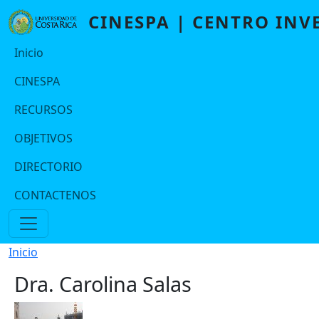
Pasar al contenido principal
CINESPA | CENTRO INV
Navegación principal Port2
Inicio
CINESPA
RECURSOS
OBJETIVOS
DIRECTORIO
CONTACTENOS
Ruta de navegación
Inicio
Dra. Carolina Salas